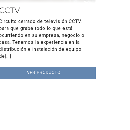
CCTV
DETE
INCE
Circuito cerrado de televisión CCTV,
para que grabe todo lo que está
Instalam
ocurriendo en su empresa, negocio o
contra in
casa. Tenemos la experiencia en la
detectar 
distribución e instalación de equipo
fuego, me
de[...]
cambios 
la combus
VER PRODUCTO